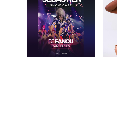
PATRICK SEBASTIEN
COL
Showcase dates exclusives et
inédites en 2026