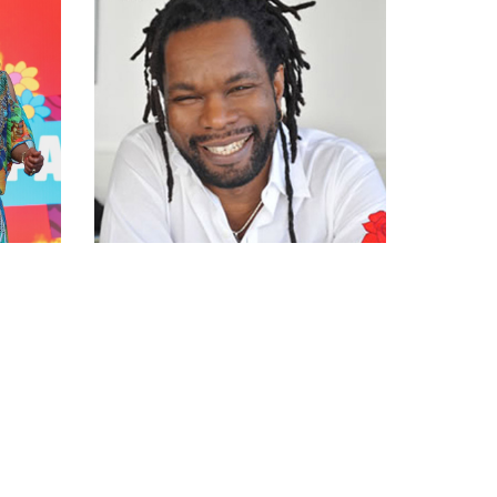
E
WILLIAM BALDE
Le
Tournée Carrément SOLEIL -
Live et show case disponible