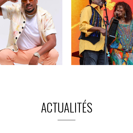
ONEL REYEL
LA COMPAGNIE CREOL
La tournée des 50 ans - 
Bal continue !
ACTUALITÉS