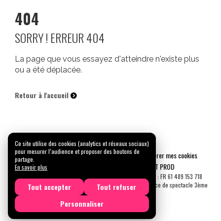
404
SORRY ! ERREUR 404
La page que vous essayez d'atteindre n'existe plus
ou a été déplacée.
Retour à l'accueil
Ce site utilise des cookies (analytics et réseaux sociaux)
pour mesurer l’audience et proposer des boutons de
Mentions légales
Confidentialité
Gérer mes cookies
partage.
Tous droits réservés © 2026 |
CARREMENT PROD
En savoir plus
N° SIRET : 489 153 718 00031 - APE : 9001 Z - N° TVA Int. : FR 61 489 153 718
Licence de spectacle 2ème catégorie N°2-1048153 - Licence de spectacle 3ème
Tout accepter
Tout refuser
catégorie N°3-1048152
Personnaliser