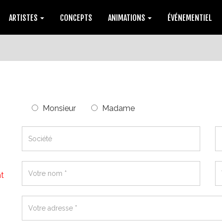
ARTISTES
CONCEPTS
ANIMATIONS
ÉVÉNEMENTIEL
Monsieur
Madame
Société
T
*
d'
*
Votre
A
t
nom
v
*
p
*
Votre
adresse