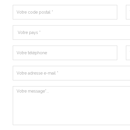
*
Votre
V
code
vi
postal
*
*
Pays
*
Votre
V
téléphone
t
*
m
*
Résultat
de
votre
recherche
Votre
*
message
*