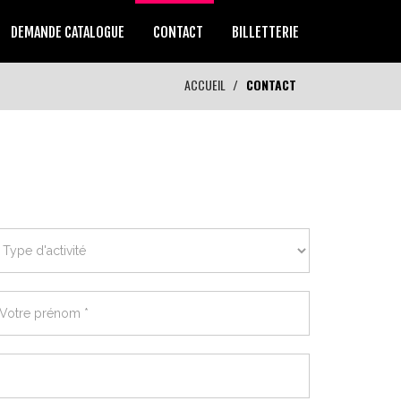
DEMANDE CATALOGUE
CONTACT
BILLETTERIE
ACCUEIL
CONTACT
ype
activité
joutez
otre
rénom