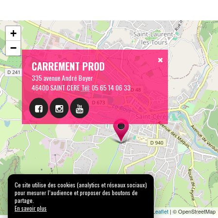
+
−
CARREMENT PROD
335 avenue André Boyer
46400 SAINT CERE
Tél:
05 65 14 06 33
Ce site utilise des cookies (analytics et réseaux sociaux)
pour mesurer l’audience et proposer des boutons de
partage.
En savoir plus
Leaflet
| © OpenStreetMap