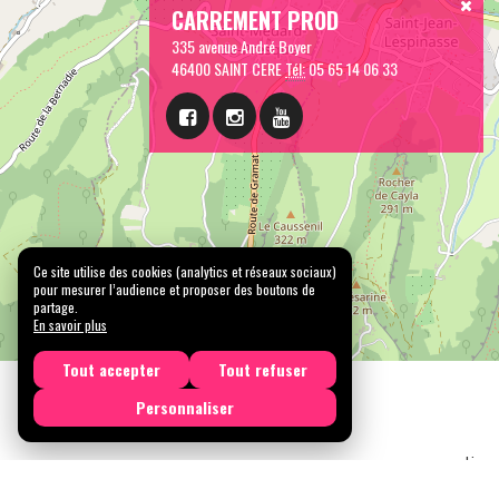
CARREMENT PROD
335 avenue André Boyer
46400 SAINT CERE
Tél:
05 65 14 06 33
Ce site utilise des cookies (analytics et réseaux sociaux)
pour mesurer l’audience et proposer des boutons de
partage.
En savoir plus
Tout accepter
Tout refuser
Personnaliser
Licen