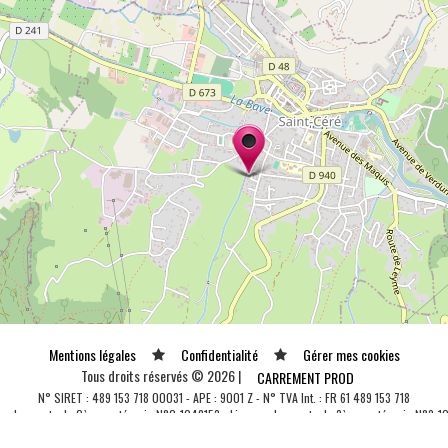
Mentions légales
Confidentialité
Gérer mes cookies
Tous droits réservés © 2026 |
CARREMENT PROD
N° SIRET : 489 153 718 00031 - APE : 9001 Z - N° TVA Int. : FR 61 489 153 718
ce de spectacle 2ème catégorie N°2-1048153 - Licence de spectacle 3ème catégorie N°3-1