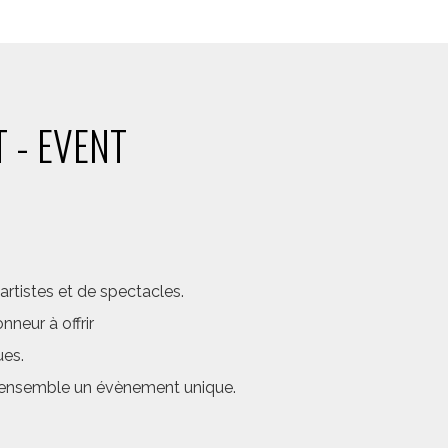
 - EVENT
rtistes et de spectacles.
neur à offrir
ues.
er ensemble un évènement unique.