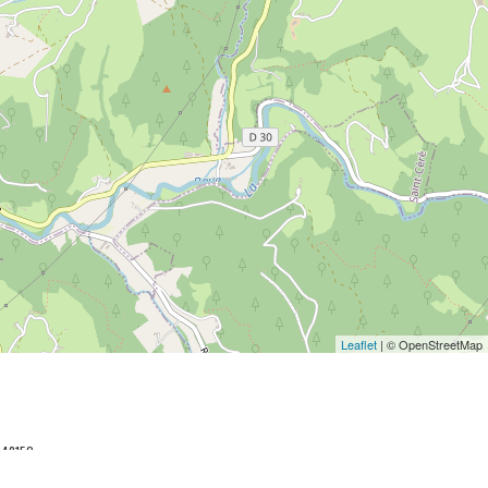
Leaflet
| © OpenStreetMap
048152