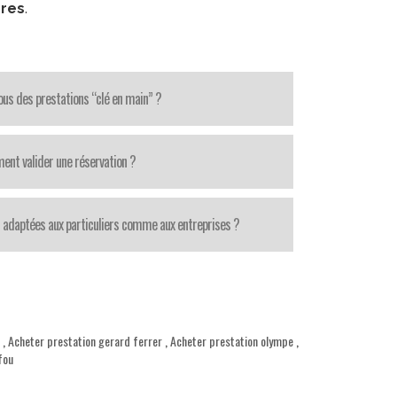
ores
.
us des prestations “clé en main” ?
nt valider une réservation ?
 adaptées aux particuliers comme aux entreprises ?
,
Acheter prestation gerard ferrer
,
Acheter prestation olympe
,
fou