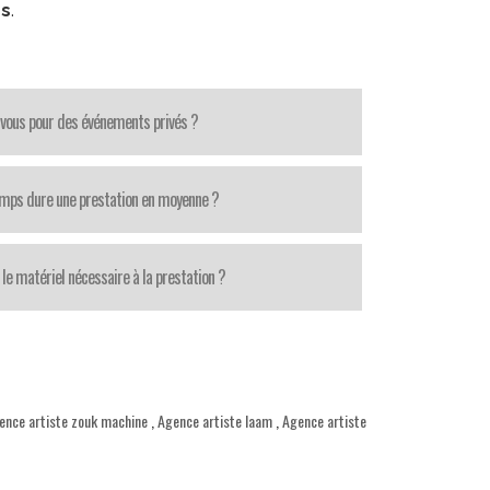
es
.
-vous pour des événements privés ?
mps dure une prestation en moyenne ?
le matériel nécessaire à la prestation ?
ence artiste zouk machine
,
Agence artiste laam
,
Agence artiste