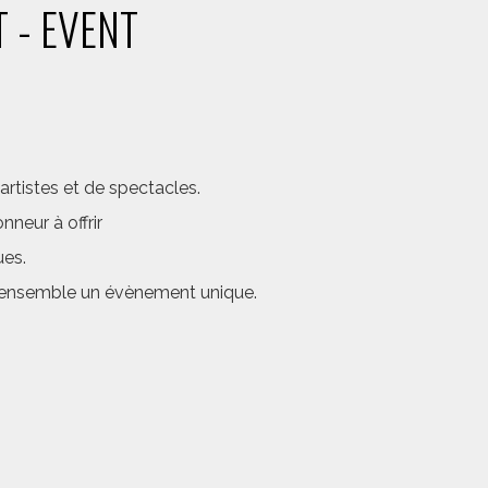
 - EVENT
rtistes et de spectacles.
neur à offrir
ues.
er ensemble un évènement unique.