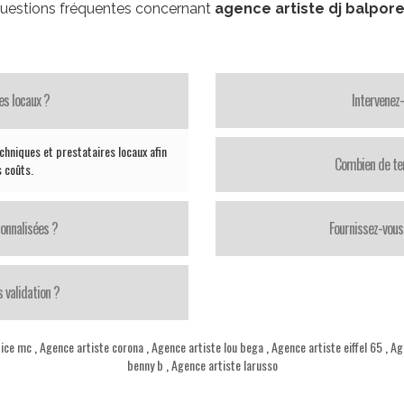
uestions fréquentes concernant
agence artiste dj balpor
es locaux ?
Intervenez
chniques et prestataires locaux afin
Combien de te
s coûts.
onnalisées ?
Fournissez-vous 
 validation ?
 ice mc
,
Agence artiste corona
,
Agence artiste lou bega
,
Agence artiste eiffel 65
,
Ag
benny b
,
Agence artiste larusso