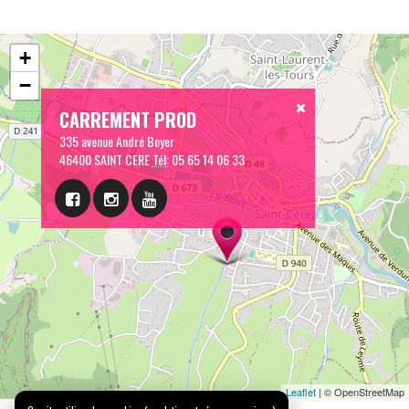
+
−
CARREMENT PROD
335 avenue André Boyer
46400 SAINT CERE
Tél:
05 65 14 06 33
Leaflet
| © OpenStreetMap