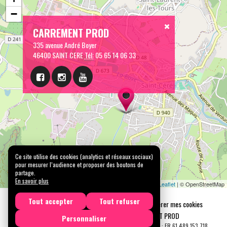
−
CARREMENT PROD
335 avenue André Boyer
46400 SAINT CERE
Tél:
05 65 14 06 33
Ce site utilise des cookies (analytics et réseaux sociaux)
pour mesurer l’audience et proposer des boutons de
partage.
En savoir plus
Leaflet
| © OpenStreetMap
Tout accepter
Tout refuser
Mentions légales
Confidentialité
Gérer mes cookies
Tous droits réservés © 2026 |
CARREMENT PROD
Personnaliser
N° SIRET : 489 153 718 00031 - APE : 9001 Z - N° TVA Int. : FR 61 489 153 718