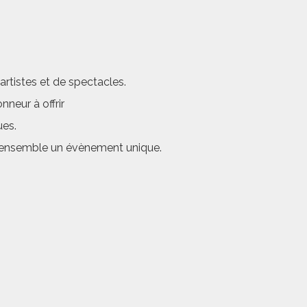
rtistes et de spectacles.
neur à offrir
ues.
er ensemble un évènement unique.