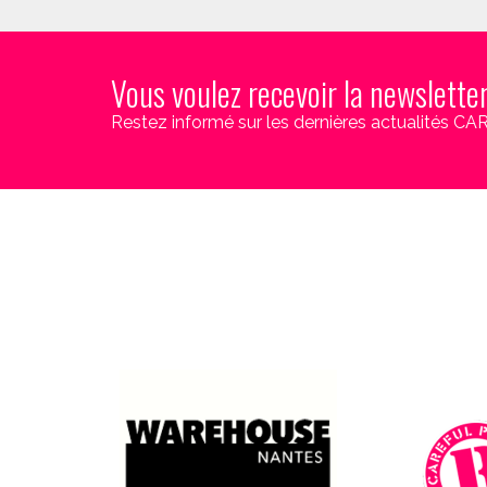
Vous voulez recevoir la newslette
Restez informé sur les dernières actualités