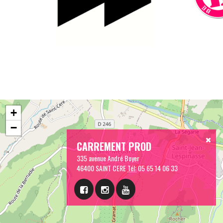
+
−
CARREMENT PROD
335 avenue André Boyer
46400 SAINT CERE
Tél:
05 65 14 06 33