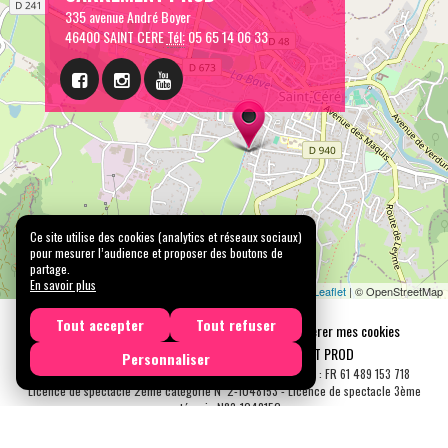
335 avenue André Boyer
46400 SAINT CERE
Tél:
05 65 14 06 33
Ce site utilise des cookies (analytics et réseaux sociaux)
pour mesurer l’audience et proposer des boutons de
partage.
En savoir plus
Leaflet
| © OpenStreetMap
Tout accepter
Tout refuser
Mentions légales
Confidentialité
Gérer mes cookies
Tous droits réservés © 2026 |
CARREMENT PROD
Personnaliser
N° SIRET : 489 153 718 00031 - APE : 9001 Z - N° TVA Int. : FR 61 489 153 718
Licence de spectacle 2ème catégorie N°2-1048153 - Licence de spectacle 3ème
catégorie N°3-1048152