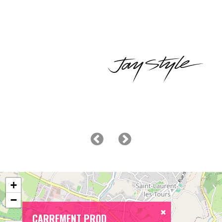
+
−
CARREMENT PROD