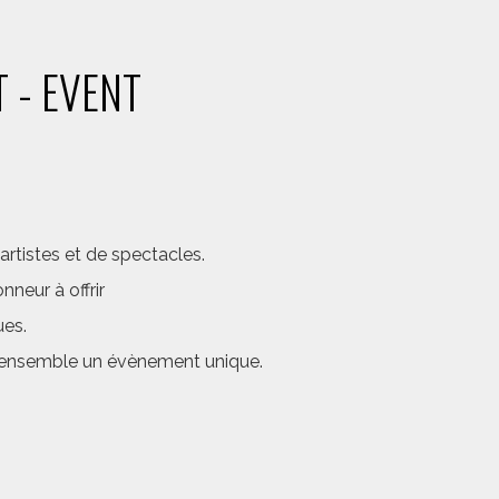
 - EVENT
rtistes et de spectacles.
neur à offrir
ues.
er ensemble un évènement unique.