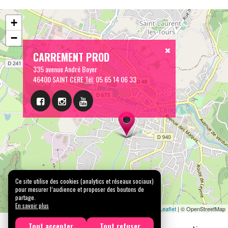
+
−
CARREMENT PROD
335 avenue André Boyer
46400 SAINT CERE
Tél:
05 65 14 06 33
Ce site utilise des cookies (analytics et réseaux sociaux)
pour mesurer l’audience et proposer des boutons de
partage.
En savoir plus
Leaflet
| © OpenStreetMap
Tout accepter
Tout refuser