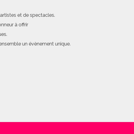
rtistes et de spectacles.
neur à offrir
ues.
er ensemble un évènement unique.