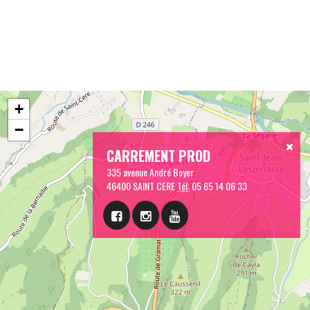
+
−
CARREMENT PROD
335 avenue André Boyer
46400 SAINT CERE
Tél:
05 65 14 06 33