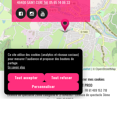
46400 SAINT CERE
Tél:
05 65 14 06 33
Ce site utilise des cookies (analytics et réseaux sociaux)
pour mesurer l’audience et proposer des boutons de
partage.
En savoir plus
Leaflet
| © OpenStreetMap
Tout accepter
Tout refuser
Mentions légales
Confidentialité
Gérer mes cookies
Tous droits réservés © 2026 |
CARREMENT PROD
Personnaliser
N° SIRET : 489 153 718 00031 - APE : 9001 Z - N° TVA Int. : FR 61 489 153 718
Licence de spectacle 2ème catégorie N°2-1048153 - Licence de spectacle 3ème
catégorie N°3-1048152