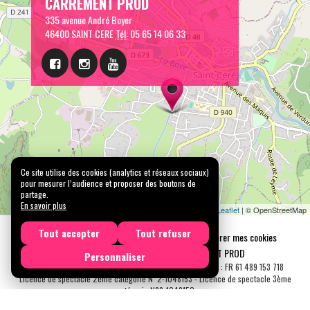
CARREMENT PROD
335 avenue André Boyer
46400 SAINT CERE
Tél:
05 65 14 06 33
Ce site utilise des cookies (analytics et réseaux sociaux)
pour mesurer l’audience et proposer des boutons de
partage.
En savoir plus
Leaflet
| © OpenStreetMap
Tout accepter
Tout refuser
Mentions légales
Confidentialité
Gérer mes cookies
Tous droits réservés © 2026 |
CARREMENT PROD
Personnaliser
N° SIRET : 489 153 718 00031 - APE : 9001 Z - N° TVA Int. : FR 61 489 153 718
Licence de spectacle 2ème catégorie N°2-1048153 - Licence de spectacle 3ème
catégorie N°3-1048152