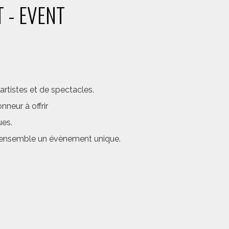
 - EVENT
rtistes et de spectacles.
neur à offrir
ues.
er ensemble un évènement unique.