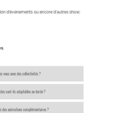
ation d'événements ou encore d'autres show.
es
.
lez-vous avec des collectivités ?
cles sont-ils adaptables en durée ?
s des animations complémentaires ?