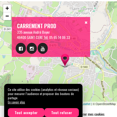
+
−
CARREMENT PROD
335 avenue André Boyer
46400 SAINT CERE
Tél:
05 65 14 06 33
Ce site utilise des cookies (analytics et réseaux sociaux)
pour mesurer l’audience et proposer des boutons de
partage.
En savoir plus
Leaflet
| © OpenStreetMap
Tout accepter
Tout refuser
Mentions légales
Confidentialité
Gérer mes cookies