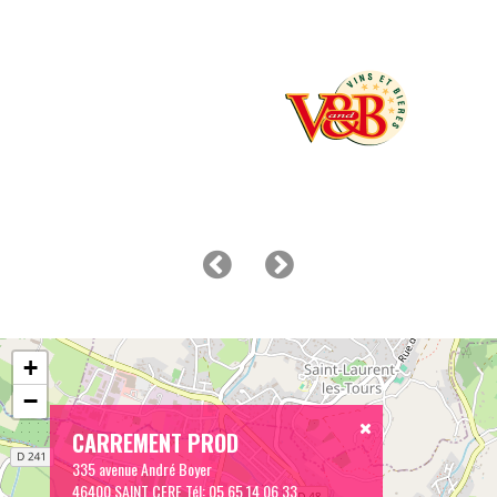
+
−
CARREMENT PROD
335 avenue André Boyer
46400 SAINT CERE
Tél:
05 65 14 06 33