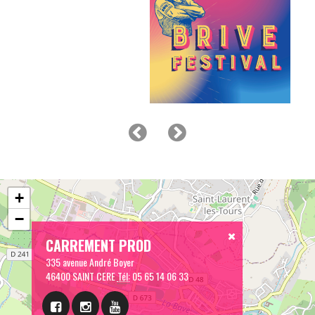
+
−
CARREMENT PROD
335 avenue André Boyer
46400 SAINT CERE
Tél:
05 65 14 06 33