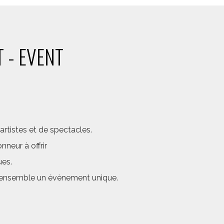
 - EVENT
rtistes et de spectacles.
neur à offrir
ues.
er ensemble un évènement unique.