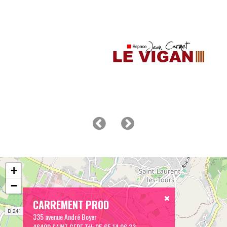
+
−
CARREMENT PROD
335 avenue André Boyer
46400 SAINT CERE
Tél:
05 65 14 06 33