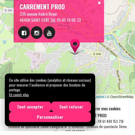
CARREMENT PROD
335 avenue André Boyer
46400 SAINT CERE
Tél:
05 65 14 06 33
Ce site utilise des cookies (analytics et réseaux sociaux)
pour mesurer l’audience et proposer des boutons de
partage.
En savoir plus
Leaflet
| © OpenStreetMap
Tout accepter
Tout refuser
Mentions légales
Confidentialité
Gérer mes cookies
Tous droits réservés © 2026 |
CARREMENT PROD
Personnaliser
N° SIRET : 489 153 718 00031 - APE : 9001 Z - N° TVA Int. : FR 61 489 153 718
Licence de spectacle 2ème catégorie N°2-1048153 - Licence de spectacle 3ème
catégorie N°3-1048152