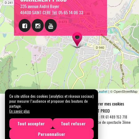
335 avenue André Boyer
46400 SAINT CERE
Tél:
05 65 14 06 33
Leaflet
| © OpenStreetMap
Ce site utilise des cookies (analytics et réseaux sociaux)
pour mesurer l’audience et proposer des boutons de
Mentions légales
Confidentialité
Gérer mes cookies
partage.
Tous droits réservés © 2026 |
CARREMENT PROD
En savoir plus
N° SIRET : 489 153 718 00031 - APE : 9001 Z - N° TVA Int. : FR 61 489 153 718
Licence de spectacle 2ème catégorie N°2-1048153 - Licence de spectacle 3ème
Tout accepter
Tout refuser
catégorie N°3-1048152
Personnaliser