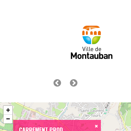
+
−
CARREMENT PROD