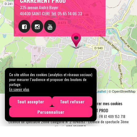
335 avenue André Boyer
46400 SAINT CERE
Tél:
05 65 14 06 33
Ce site utilise des cookies (analytics et réseaux sociaux)
pour mesurer l’audience et proposer des boutons de
partage.
En savoir plus
Leaflet
| © OpenStreetMap
Tout accepter
Tout refuser
Mentions légales
Confidentialité
Gérer mes cookies
Tous droits réservés © 2026 |
CARREMENT PROD
Personnaliser
N° SIRET : 489 153 718 00031 - APE : 9001 Z - N° TVA Int. : FR 61 489 153 718
Licence de spectacle 2ème catégorie N°2-1048153 - Licence de spectacle 3ème
catégorie N°3-1048152