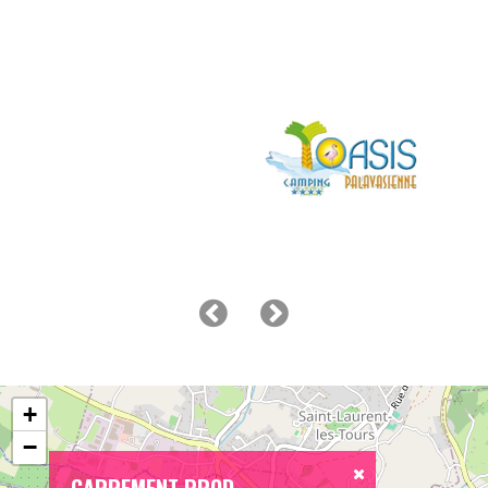
+
−
CARREMENT PROD