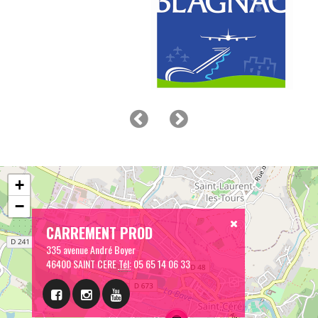
+
−
CARREMENT PROD
335 avenue André Boyer
46400 SAINT CERE
Tél:
05 65 14 06 33