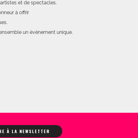
rtistes et de spectacles.
neur à offrir
ues.
er ensemble un évènement unique.
IRE À LA NEWSLETTER