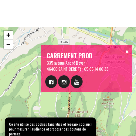
+
−
CARREMENT PROD
335 avenue André Boyer
46400 SAINT CERE
Tél:
05 65 14 06 33
Ce site utilise des cookies (analytics et réseaux sociaux)
pour mesurer l’audience et proposer des boutons de
partage.