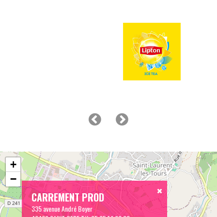
+
−
CARREMENT PROD
335 avenue André Boyer