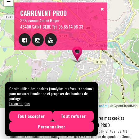
−
CARREMENT PROD
335 avenue André Boyer
46400 SAINT CERE
Tél:
05 65 14 06 33
Ce site utilise des cookies (analytics et réseaux sociaux)
pour mesurer l’audience et proposer des boutons de
partage.
En savoir plus
Leaflet
| © OpenStreetMap
Tout accepter
Tout refuser
Mentions légales
Confidentialité
Gérer mes cookies
Tous droits réservés © 2026 |
CARREMENT PROD
Personnaliser
N° SIRET : 489 153 718 00031 - APE : 9001 Z - N° TVA Int. : FR 61 489 153 718
Licence de spectacle 2ème catégorie N°2-1048153 - Licence de spectacle 3ème