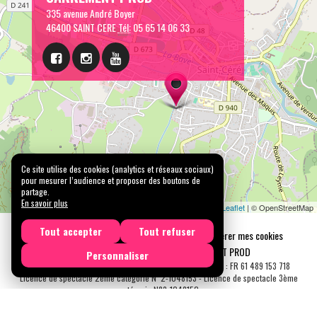
335 avenue André Boyer
46400 SAINT CERE
Tél:
05 65 14 06 33
Ce site utilise des cookies (analytics et réseaux sociaux)
pour mesurer l’audience et proposer des boutons de
partage.
En savoir plus
Leaflet
| © OpenStreetMap
Tout accepter
Tout refuser
Mentions légales
Confidentialité
Gérer mes cookies
Tous droits réservés © 2026 |
CARREMENT PROD
Personnaliser
N° SIRET : 489 153 718 00031 - APE : 9001 Z - N° TVA Int. : FR 61 489 153 718
Licence de spectacle 2ème catégorie N°2-1048153 - Licence de spectacle 3ème
catégorie N°3-1048152