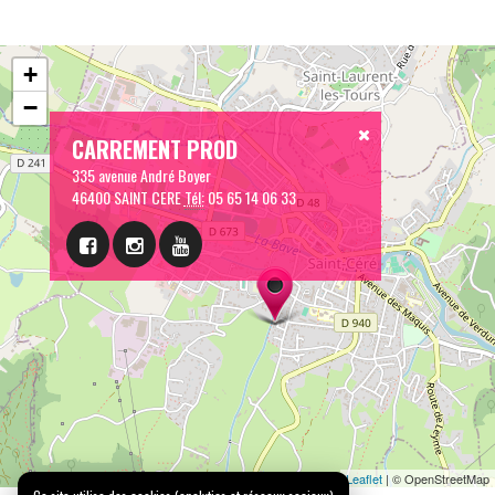
+
−
CARREMENT PROD
335 avenue André Boyer
46400 SAINT CERE
Tél:
05 65 14 06 33
Leaflet
| © OpenStreetMap