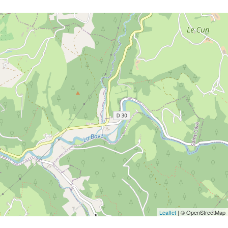
Leaflet
| © OpenStreetMap