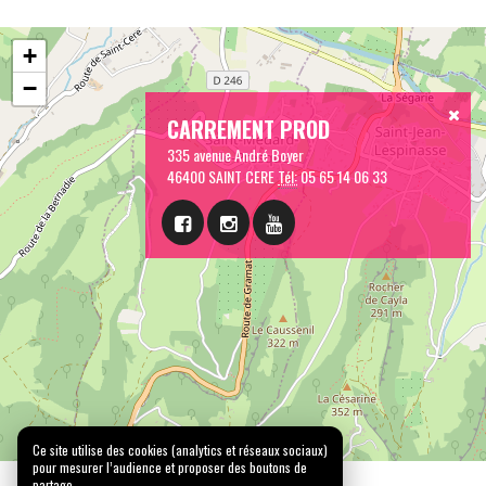
+
−
CARREMENT PROD
335 avenue André Boyer
46400 SAINT CERE
Tél:
05 65 14 06 33
Ce site utilise des cookies (analytics et réseaux sociaux)
pour mesurer l’audience et proposer des boutons de
partage.