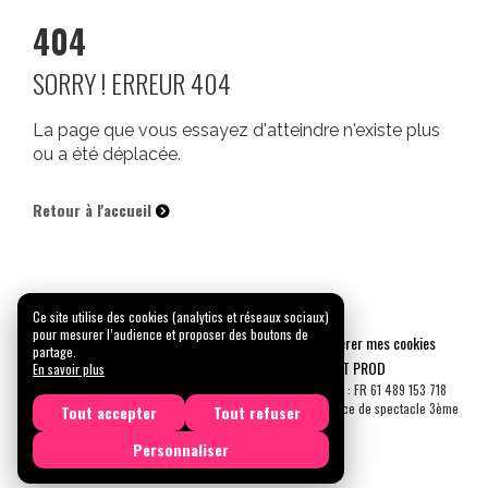
404
SORRY ! ERREUR 404
La page que vous essayez d'atteindre n'existe plus
ou a été déplacée.
Retour à l'accueil
Ce site utilise des cookies (analytics et réseaux sociaux)
pour mesurer l’audience et proposer des boutons de
Mentions légales
Confidentialité
Gérer mes cookies
partage.
Tous droits réservés © 2026 |
CARREMENT PROD
En savoir plus
N° SIRET : 489 153 718 00031 - APE : 9001 Z - N° TVA Int. : FR 61 489 153 718
Licence de spectacle 2ème catégorie N°2-1048153 - Licence de spectacle 3ème
Tout accepter
Tout refuser
catégorie N°3-1048152
Personnaliser