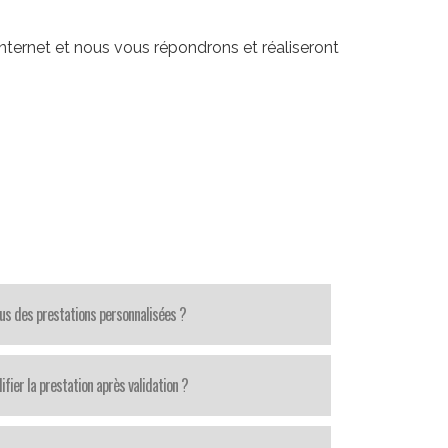
nternet et nous vous répondrons et réaliseront
us des prestations personnalisées ?
fier la prestation après validation ?