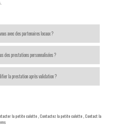
s
.
-vous avec des partenaires locaux ?
us des prestations personnalisées ?
fier la prestation après validation ?
tacter la petite culotte
,
Contactez la petite culotte
,
Contact la
iems