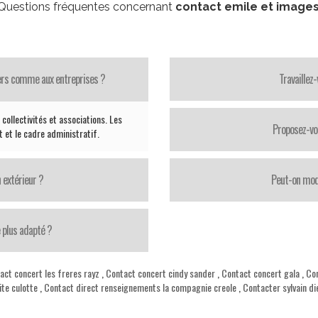
Questions fréquentes concernant
contact emile et image
iers comme aux entreprises ?
Travaillez
collectivités et associations. Les
Proposez-vo
 et le cadre administratif.
 extérieur ?
Peut-on modi
 plus adapté ?
act concert les freres rayz
,
Contact concert cindy sander
,
Contact concert gala
,
Con
ite culotte
,
Contact direct renseignements la compagnie creole
,
Contacter sylvain d