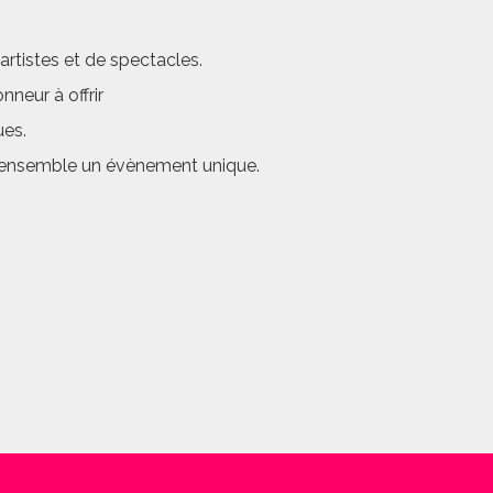
rtistes et de spectacles.
neur à offrir
ues.
er ensemble un évènement unique.