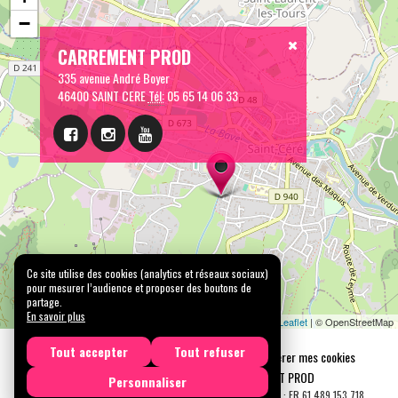
−
CARREMENT PROD
335 avenue André Boyer
46400 SAINT CERE
Tél:
05 65 14 06 33
Ce site utilise des cookies (analytics et réseaux sociaux)
pour mesurer l’audience et proposer des boutons de
partage.
En savoir plus
Leaflet
| © OpenStreetMap
Tout accepter
Tout refuser
Mentions légales
Confidentialité
Gérer mes cookies
Tous droits réservés © 2026 |
CARREMENT PROD
Personnaliser
N° SIRET : 489 153 718 00031 - APE : 9001 Z - N° TVA Int. : FR 61 489 153 718