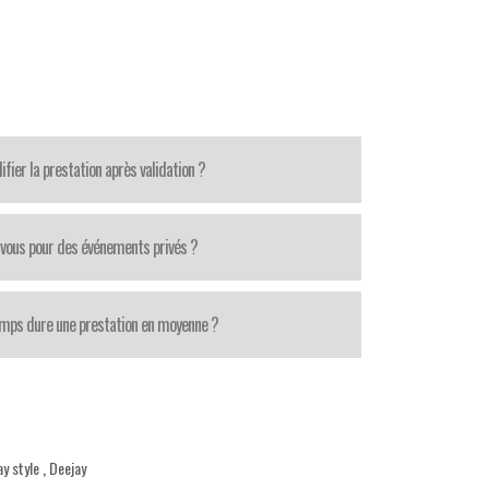
fier la prestation après validation ?
-vous pour des événements privés ?
mps dure une prestation en moyenne ?
ay style
,
Deejay