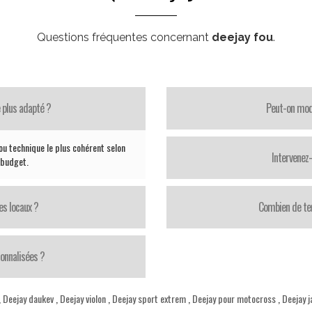
Questions fréquentes concernant
deejay fou
.
 plus adapté ?
Peut-on modi
ou technique le plus cohérent selon
Intervenez
e budget.
es locaux ?
Combien de te
onnalisées ?
,
Deejay daukev
,
Deejay violon
,
Deejay sport extrem
,
Deejay pour motocross
,
Deejay j