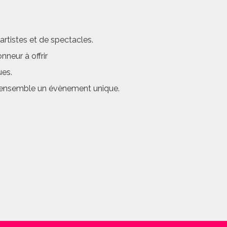
rtistes et de spectacles.
neur à offrir
ues.
er ensemble un évènement unique.