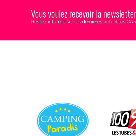
Vous voulez recevoir la newslette
Restez informé sur les dernières actualités