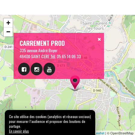
+
−
CARREMENT PROD
335 avenue André Boyer
46400 SAINT CERE
Tél:
05 65 14 06 33
Ce site utilise des cookies (analytics et réseaux sociaux)
pour mesurer l’audience et proposer des boutons de
partage.
En savoir plus
Leaflet
| © OpenStreetMap