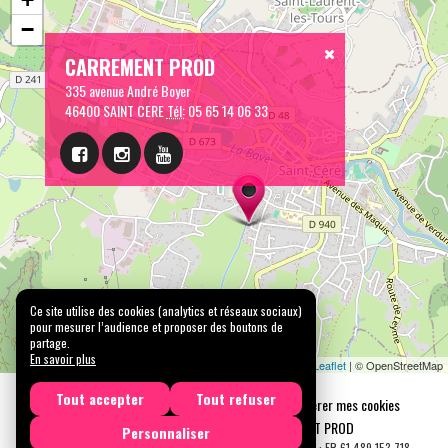
−
CARREMENT PROD
335 avenue André Boyer
46400 SAINT CERE
Tél:
05 65 14 06 33
Ce site utilise des cookies (analytics et réseaux sociaux)
pour mesurer l’audience et proposer des boutons de
partage.
En savoir plus
Leaflet
| © OpenStreetMap
Tout accepter
Tout refuser
Mentions légales
Confidentialité
Gérer mes cookies
Tous droits réservés © 2026 |
CARREMENT PROD
Personnaliser
N° SIRET : 489 153 718 00031 - APE : 9001 Z - N° TVA Int. : FR 61 489 153 718