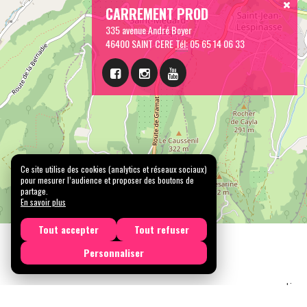
CARREMENT PROD
335 avenue André Boyer
46400 SAINT CERE
Tél:
05 65 14 06 33
Ce site utilise des cookies (analytics et réseaux sociaux)
pour mesurer l’audience et proposer des boutons de
partage.
En savoir plus
Tout accepter
Tout refuser
Personnaliser
Licen