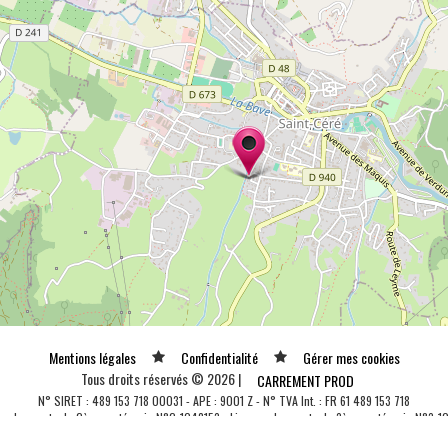
Mentions légales
Confidentialité
Gérer mes cookies
Tous droits réservés © 2026 |
CARREMENT PROD
N° SIRET : 489 153 718 00031 - APE : 9001 Z - N° TVA Int. : FR 61 489 153 718
ce de spectacle 2ème catégorie N°2-1048153 - Licence de spectacle 3ème catégorie N°3-1