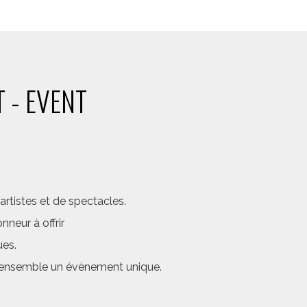
 - EVENT
rtistes et de spectacles.
neur à offrir
ues.
er ensemble un évènement unique.