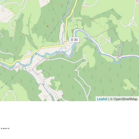
Leaflet
| © OpenStreetMap
048152