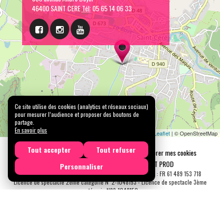
46400 SAINT CERE
Tél:
05 65 14 06 33
Ce site utilise des cookies (analytics et réseaux sociaux)
pour mesurer l’audience et proposer des boutons de
partage.
En savoir plus
Leaflet
| © OpenStreetMap
Tout accepter
Tout refuser
Mentions légales
Confidentialité
Gérer mes cookies
Tous droits réservés © 2026 |
CARREMENT PROD
Personnaliser
N° SIRET : 489 153 718 00031 - APE : 9001 Z - N° TVA Int. : FR 61 489 153 718
Licence de spectacle 2ème catégorie N°2-1048153 - Licence de spectacle 3ème
catégorie N°3-1048152