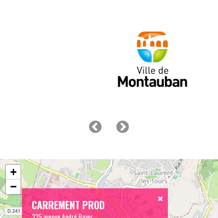
+
−
CARREMENT PROD
335 avenue André Boyer