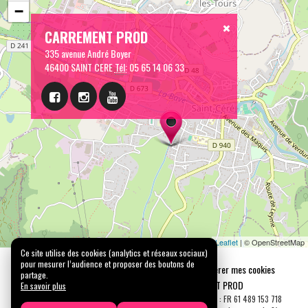
−
CARREMENT PROD
335 avenue André Boyer
46400 SAINT CERE
Tél:
05 65 14 06 33
Leaflet
| © OpenStreetMap
Ce site utilise des cookies (analytics et réseaux sociaux)
pour mesurer l’audience et proposer des boutons de
Mentions légales
Confidentialité
Gérer mes cookies
partage.
Tous droits réservés © 2026 |
CARREMENT PROD
En savoir plus
N° SIRET : 489 153 718 00031 - APE : 9001 Z - N° TVA Int. : FR 61 489 153 718