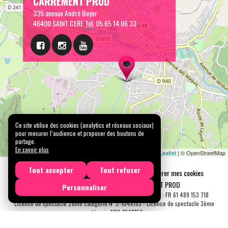
CARREMENT PROD
335 avenue André Boyer
46400 SAINT CERE
Tél:
05 65 14 06 33
Ce site utilise des cookies (analytics et réseaux sociaux)
pour mesurer l’audience et proposer des boutons de
partage.
En savoir plus
Leaflet
| © OpenStreetMap
Tout accepter
Tout refuser
Mentions légales
Confidentialité
Gérer mes cookies
Tous droits réservés © 2026 |
CARREMENT PROD
Personnaliser
N° SIRET : 489 153 718 00031 - APE : 9001 Z - N° TVA Int. : FR 61 489 153 718
Licence de spectacle 2ème catégorie N°2-1048153 - Licence de spectacle 3ème
catégorie N°3-1048152