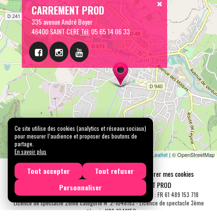
CARREMENT PROD
335 avenue André Boyer
46400 SAINT CERE
Tél:
05 65 14 06 33
Ce site utilise des cookies (analytics et réseaux sociaux)
pour mesurer l’audience et proposer des boutons de
partage.
En savoir plus
Leaflet
| © OpenStreetMap
Tout accepter
Tout refuser
Mentions légales
Confidentialité
Gérer mes cookies
Tous droits réservés © 2026 |
CARREMENT PROD
Personnaliser
N° SIRET : 489 153 718 00031 - APE : 9001 Z - N° TVA Int. : FR 61 489 153 718
Licence de spectacle 2ème catégorie N°2-1048153 - Licence de spectacle 3ème
catégorie N°3-1048152