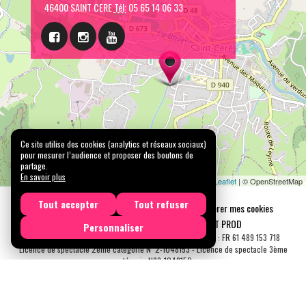
46400 SAINT CERE
Tél:
05 65 14 06 33
Ce site utilise des cookies (analytics et réseaux sociaux)
pour mesurer l’audience et proposer des boutons de
partage.
En savoir plus
Leaflet
| © OpenStreetMap
Tout accepter
Tout refuser
Mentions légales
Confidentialité
Gérer mes cookies
Tous droits réservés © 2026 |
CARREMENT PROD
Personnaliser
N° SIRET : 489 153 718 00031 - APE : 9001 Z - N° TVA Int. : FR 61 489 153 718
Licence de spectacle 2ème catégorie N°2-1048153 - Licence de spectacle 3ème
catégorie N°3-1048152