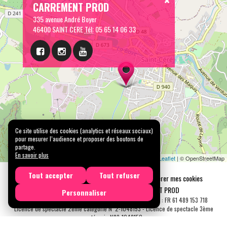
CARREMENT PROD
335 avenue André Boyer
46400 SAINT CERE
Tél:
05 65 14 06 33
Ce site utilise des cookies (analytics et réseaux sociaux)
pour mesurer l’audience et proposer des boutons de
partage.
En savoir plus
Leaflet
| © OpenStreetMap
Tout accepter
Tout refuser
Mentions légales
Confidentialité
Gérer mes cookies
Tous droits réservés © 2026 |
CARREMENT PROD
Personnaliser
N° SIRET : 489 153 718 00031 - APE : 9001 Z - N° TVA Int. : FR 61 489 153 718
Licence de spectacle 2ème catégorie N°2-1048153 - Licence de spectacle 3ème
catégorie N°3-1048152