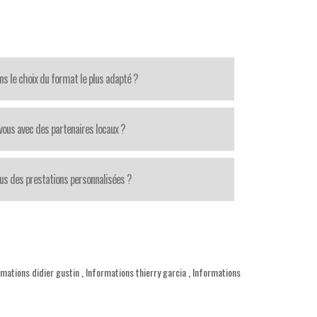
ns le choix du format le plus adapté ?
-vous avec des partenaires locaux ?
us des prestations personnalisées ?
rmations didier gustin
,
Informations thierry garcia
,
Informations