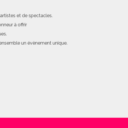
rtistes et de spectacles.
neur à offrir
ues.
er ensemble un évènement unique.