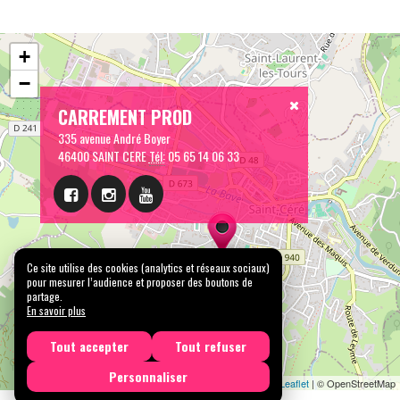
+
−
CARREMENT PROD
335 avenue André Boyer
46400 SAINT CERE
Tél:
05 65 14 06 33
Ce site utilise des cookies (analytics et réseaux sociaux)
pour mesurer l’audience et proposer des boutons de
partage.
En savoir plus
Tout accepter
Tout refuser
Personnaliser
Leaflet
| © OpenStreetMap