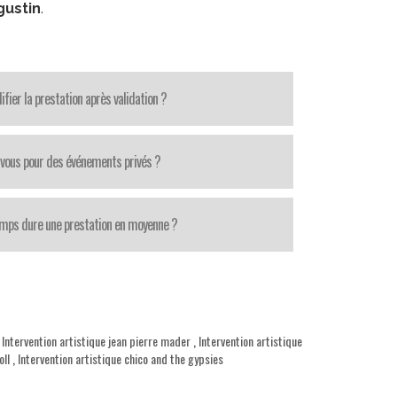
gustin
.
fier la prestation après validation ?
-vous pour des événements privés ?
mps dure une prestation en moyenne ?
,
Intervention artistique jean pierre mader
,
Intervention artistique
oll
,
Intervention artistique chico and the gypsies