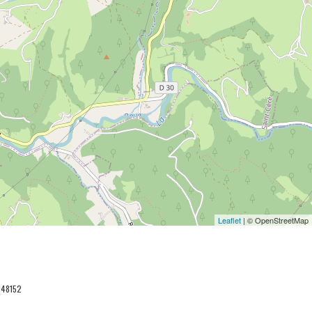
Leaflet
| © OpenStreetMap
048152