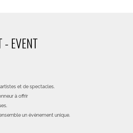
 - EVENT
rtistes et de spectacles.
neur à offrir
ues.
er ensemble un évènement unique.