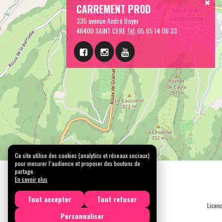
CARREMENT PROD
335 avenue André Boyer
46400 SAINT CERE
Tél:
05 65 14 06 33
Ce site utilise des cookies (analytics et réseaux sociaux)
pour mesurer l’audience et proposer des boutons de
partage.
En savoir plus
Tout accepter
Tout refuser
Licen
Personnaliser