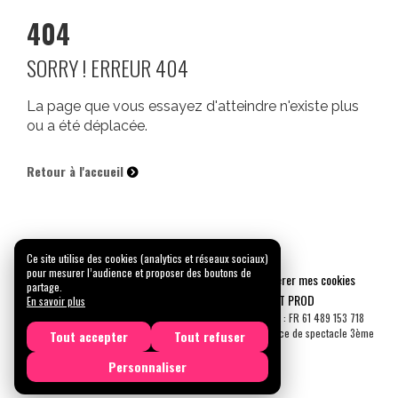
404
SORRY ! ERREUR 404
La page que vous essayez d'atteindre n'existe plus
ou a été déplacée.
Retour à l'accueil
Ce site utilise des cookies (analytics et réseaux sociaux)
pour mesurer l’audience et proposer des boutons de
Mentions légales
Confidentialité
Gérer mes cookies
partage.
Tous droits réservés © 2026 |
CARREMENT PROD
En savoir plus
N° SIRET : 489 153 718 00031 - APE : 9001 Z - N° TVA Int. : FR 61 489 153 718
Licence de spectacle 2ème catégorie N°2-1048153 - Licence de spectacle 3ème
Tout accepter
Tout refuser
catégorie N°3-1048152
Personnaliser