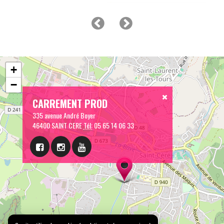
+
−
CARREMENT PROD
335 avenue André Boyer
46400 SAINT CERE
Tél:
05 65 14 06 33